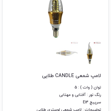
لامپ شمعی CANDLE طلایی
توان ( وات ) : 5
رنگ نور : آفتابی و مهتابی
سرپیچ E14
توضیحات : لامپ شمعی لوستری طلایی