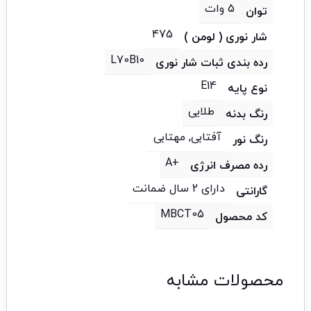
5 وات
توان
475
شار نوری ( لومن )
L70B10
رده بندی ثبات شار نوری
E14
نوع پایه
طلایی
رنگ بدنه
آفتابی, مهتابی
رنگ نور
+A
رده مصرف انرژی
دارای 2 سال ضمانت
گارانتی
MBCT05
کد محصول
محصولات مشابه