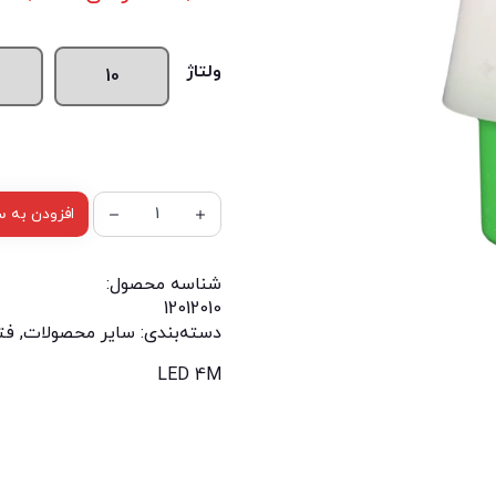
ولتاژ
10
افزودن به س
شناسه محصول:
12012010
دسته‌بندی:
سایر محصولات
,
فت
LED 4M