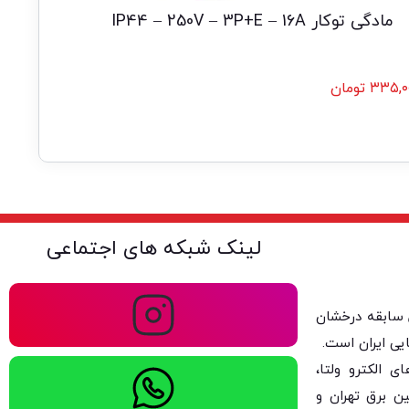
مادگی توکار IP44 – 250V – 3P+E – 16A
۳۳۵,۰
تومان
لینک شبکه های اجتماعی
ولتا با بیش از ۴۰ سال سابقه درخشان
یی ایران است.
 الکترو ولتا،
ن برق تهران و