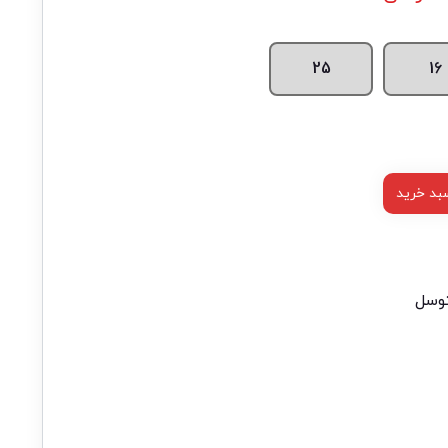
25
16
بد خرید
وسل