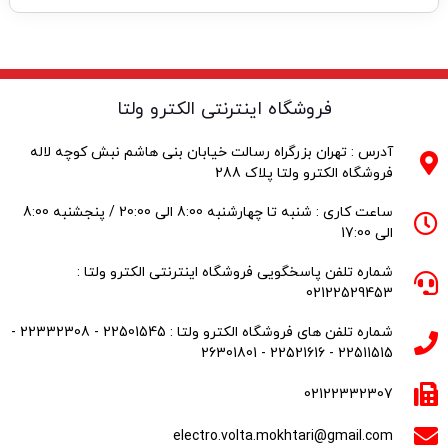
فروشگاه اینترنتی الکترو ولتا
آدرس : تهران بزرگراه رسالت خیابان بنی هاشم نبش کوچه لاله
فروشگاه الکترو ولتا پلاک 288
ساعت کاری : شنبه تا چهارشنبه 8:00 الی 20:00 / پنجشنبه 8:00
الی 17:00
شماره تلفن پاسخگویی فروشگاه اینترنتی الکترو ولتا :
02122529453
شماره تلفن های فروشگاه الکترو ولتا : 22501545 - 22332308 -
22511515 - 22521616 - 26301801
02122332307
electro.volta.mokhtari@gmail.com