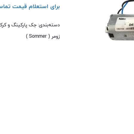
برای استعلام قیمت تماس
تماس با ما: 02122529453
دسته‌بندی:
جک پارکینگ و کرکر
زومر ( Sommer )