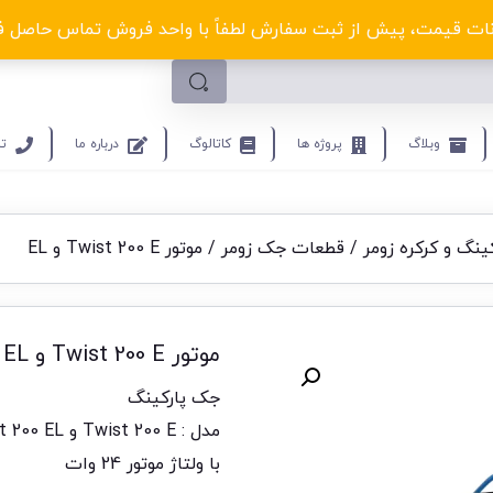
لکترو ولتا با تخفیف‌های شگفت‌انگیز! کلیک کنید
ت قیمت، پیش از ثبت سفارش لطفاً با واحد فروش تماس حاصل فرمایید.9453
وبلاگ
پروژه ها
کاتالوگ
درباره ما
تم
ینگ و کرکره زومر
/
قطعات جک زومر
/ موتور Twist 200 E و EL
موتور Twist 200 E و EL
جک پارکینگ
مدل : Twist 200 E و Twist 200 EL
با ولتاژ موتور 24 وات