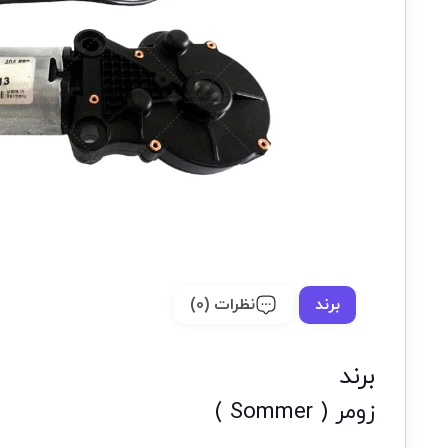
برند
نظرات (0)
برند
زومر ( Sommer )