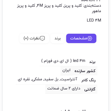
MAHOR-P2
دسته‌بندی:
کلید و پریز
,
کلید و پریز 4M
,
کلید و پریز
ماهور
LED 4M
مشخصات
برند
نظرات (0)
led 4m ( ال ای دی فورام )
برند
ایران
کشور سازنده
آنتراسیت, بژ, سفید, مشکی, نقره ای
رنگ کادر
دارای 2 سال ضمانت
گارانتی