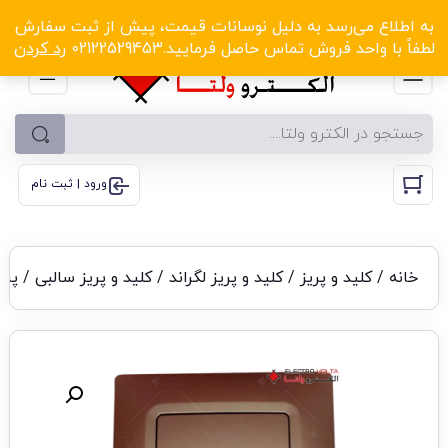
الکترو ولتا با تخفیف‌های شگفت‌انگیز! کلیک کنید
به اطلاع می‌رسد به دلیل نوسانات قیمت، پیش از ثبت سفارش
لطفاً با واحد فروش تماس حاصل فرمایید.02122529453
رد کردن
ورود | ثبت نام
خانه
/
کلید و پریز
/
کلید و پریز لگراند
/
کلید و پریز سالبی
/ پری