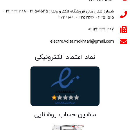
02122529453
شماره تلفن های فروشگاه الکترو ولتا : 22501545 - 22332308 -
22511515 - 22521616 - 26301801
02122332307
electro.volta.mokhtari@gmail.com
نماد اعتماد الکترونیکی
ماشین حساب روشنایی