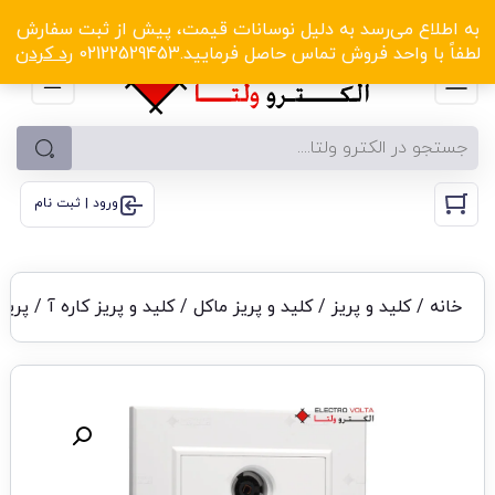
الکترو ولتا با تخفیف‌های شگفت‌انگیز! کلیک کنید
به اطلاع می‌رسد به دلیل نوسانات قیمت، پیش از ثبت سفارش
لطفاً با واحد فروش تماس حاصل فرمایید.02122529453
رد کردن
ورود | ثبت نام
خانه
/
کلید و پریز
/
کلید و پریز ماکل
/
کلید و پریز کاره آ
/ پریز TV – SAT – FM کاره‌آ م