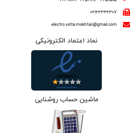
22511515 - 22521616 - 26301801
02122332307
electro.volta.mokhtari@gmail.com
نماد اعتماد الکترونیکی
ماشین حساب روشنایی