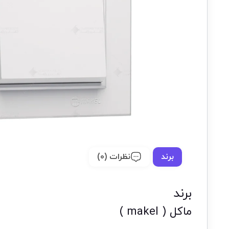
برند
نظرات (0)
برند
ماکل ( makel )