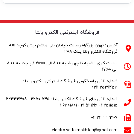
فروشگاه اینترنتی الکترو ولتا
آدرس : تهران بزرگراه رسالت خیابان بنی هاشم نبش کوچه لاله
فروشگاه الکترو ولتا پلاک 288
ساعت کاری : شنبه تا چهارشنبه 8:00 الی 20:00 / پنجشنبه 8:00
الی 17:00
شماره تلفن پاسخگویی فروشگاه اینترنتی الکترو ولتا :
02122529453
شماره تلفن های فروشگاه الکترو ولتا : 22501545 - 22332308 -
22511515 - 22521616 - 26301801
02122332307
electro.volta.mokhtari@gmail.com