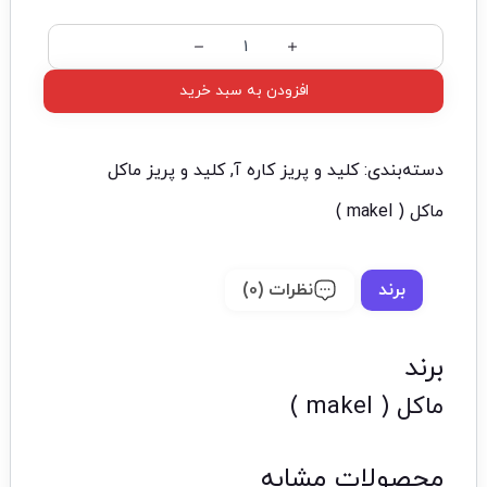
افزودن به سبد خرید
دسته‌بندی:
کلید و پریز کاره آ
,
کلید و پریز ماکل
ماکل ( makel )
برند
نظرات (0)
برند
ماکل ( makel )
محصولات مشابه