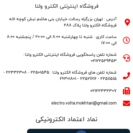
فروشگاه اینترنتی الکترو ولتا
آدرس : تهران بزرگراه رسالت خیابان بنی هاشم نبش کوچه لاله
فروشگاه الکترو ولتا پلاک 288
ساعت کاری : شنبه تا چهارشنبه 8:00 الی 20:00 / پنجشنبه 8:00
الی 17:00
شماره تلفن پاسخگویی فروشگاه اینترنتی الکترو ولتا :
02122529453
شماره تلفن های فروشگاه الکترو ولتا : 22501545 - 22332308 -
22511515 - 22521616 - 26301801
02122332307
electro.volta.mokhtari@gmail.com
نماد اعتماد الکترونیکی