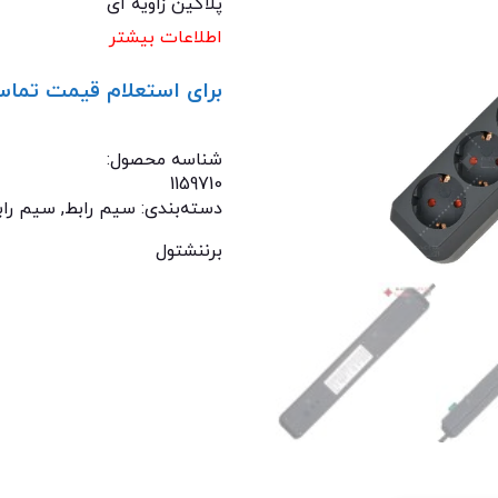
پلاگین زاویه ای
اطلاعات بیشتر
برای استعلام قیمت تماس
تماس با ما: 02122529453
شناسه محصول:
1159710
دسته‌بندی:
سیم رابط
,
سیم راب
برننشتول