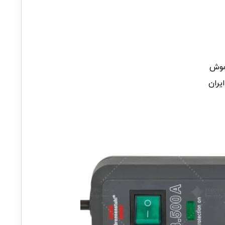
موش
یران