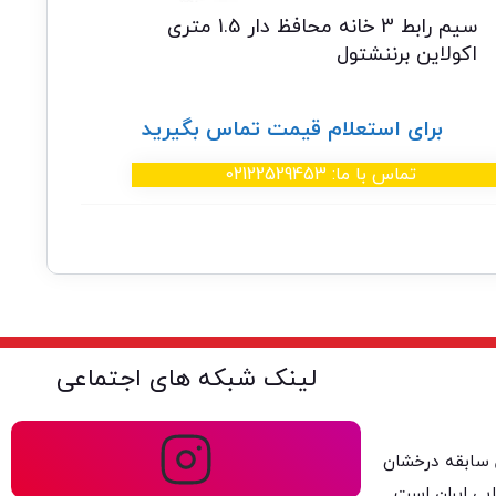
سیم رابط 3 خانه محافظ دار 1.5 متری
اکولاین برننشتول
برای استعلام قیمت تماس بگیرید
تماس با ما: 02122529453
لینک شبکه های اجتماعی
ولتا با بیش از ۴۰ سال سابقه درخشان
یی ایران است.