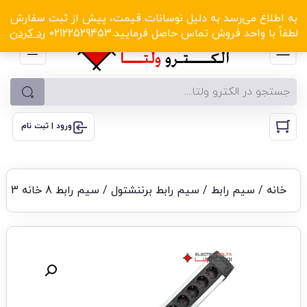
الکترو ولتا با تخفیف‌های شگفت‌انگیز! کلیک کنید
به اطلاع می‌رسد به دلیل نوسانات قیمت، پیش از ثبت سفارش
لطفاً با واحد فروش تماس حاصل فرمایید.02122529453
رد کردن
ورود | ثبت نام
خانه
/
سیم رابط
/
سیم رابط برننشتول
/ سیم رابط 8 خانه 3 متری محافظ دار برننشتول