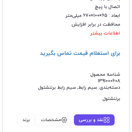
اتصال با پیچ
ابعاد : 65×100×670 میلی‌متر
محافظت در برابر افزایش
اطلاعات بیشتر
برای استعلام قیمت تماس بگیرید
تماس با ما: 02122529453
شناسه محصول:
1391000608
دسته‌بندی:
سیم رابط
,
سیم رابط برننشتول
برننشتول
نقد و بررسی
مشخصات
برند