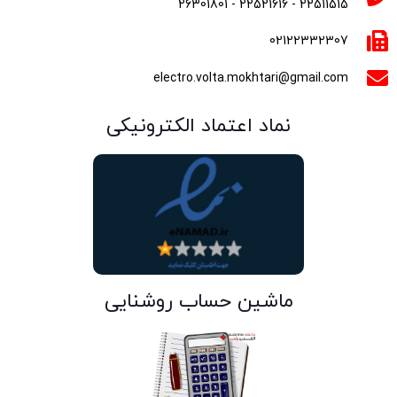
22511515 - 22521616 - 26301801
02122332307
electro.volta.mokhtari@gmail.com
نماد اعتماد الکترونیکی
ماشین حساب روشنایی