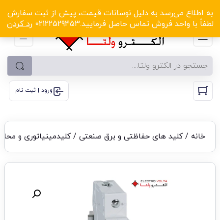
الکترو ولتا با تخفیف‌های شگفت‌انگیز! کلیک کنید
به اطلاع می‌رسد به دلیل نوسانات قیمت، پیش از ثبت سفارش
لطفاً با واحد فروش تماس حاصل فرمایید.02122529453
رد کردن
ورود | ثبت نام
خانه
/
کلید های حفاظتی و برق صنعتی
/
کلیدمینیاتوری و محاف