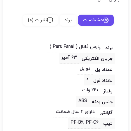
مشخصات
برند
نظرات (0)
پارس فانال ( Pars Fanal )
برند
63 آمپر
جریان الکتریکی
دو پل
تعداد پل
0
تعداد نول
220 ولت
ولتاژ
ABS
جنس بدنه
دارای 2 سال ضمانت
گارانتی
PF-B6, PF-C6
تیپ