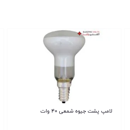
لامپ پشت جیوه شمعی 40 وات