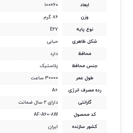
ابعاد
60×100
وزن
86 گرم
نوع پایه
E27
شکل ظاهری
حبابی
محافظ
دارد
جنس محافظ
پلاستیک
طول عمر
30000 ساعت
رده مصرف انرژی
+A
گارانتی
دارای 2 سال ضمانت
کد محصول
AF-A60-8W
کشور سازنده
ایران