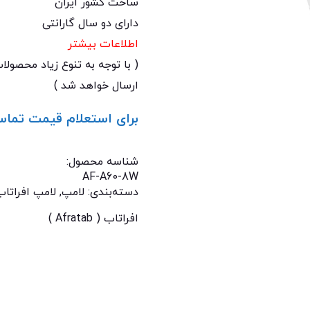
ساخت کشور ایران
دارای دو سال گارانتی
اطلاعات بیشتر
( با توجه به تنوع زیاد محصول
ارسال خواهد شد )
برای استعلام قیمت تماس
تماس با ما: 02122529453
شناسه محصول:
AF-A60-8W
دسته‌بندی:
لامپ
,
لامپ افراتاب
افراتاب ( Afratab )