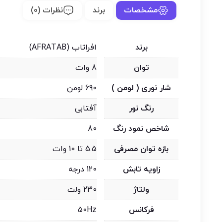
مشخصات
برند
نظرات (0)
برند
افراتاب (AFRATAB)
توان
8 وات
شار نوری ( لومن )
690 لومن
رنگ نور
آفتابی
شاخص نمود رنگ
80
بازه توان مصرفی
5.5 تا 10 وات
زاویه تابش
120 درجه
ولتاژ
230 ولت
فرکانس
50Hz