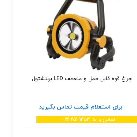
چراغ قوه قابل حمل و منعطف LED برننشتول
برای استعلام قیمت تماس بگیرید
تماس با ما: 02122529453