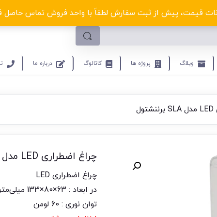
لکترو ولتا با تخفیف‌های شگفت‌انگیز! کلیک کنید
ت قیمت، پیش از ثبت سفارش لطفاً با واحد فروش تماس حاصل فرمایید.9453
وبلاگ
پروژه ها
کاتالوگ
درباره ما
تم
ول
چراغ اضطراری LED مدل SLA برننشتول
چراغ اضطراری LED
در ابعاد : 63×80×133 میلی‌متر
توان نوری : 60 لومن