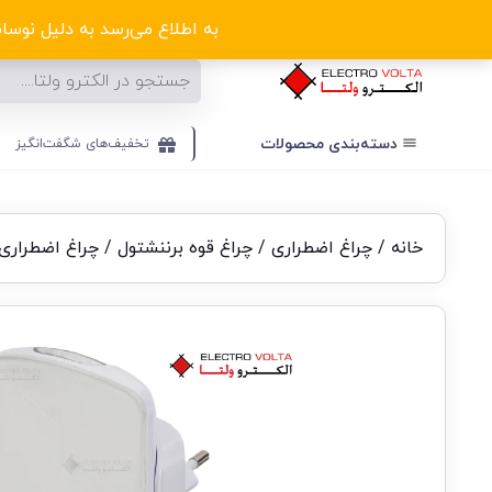
ا
به اطلاع می‌رسد به دلیل نوسانا
دسته‌بندی‌ محصولات
تخفیف‌های شگفت‌انگیز
خانه
/
چراغ اضطراری
/
چراغ قوه برننشتول
/ چراغ اضطراری LED مدل SLA برننشت