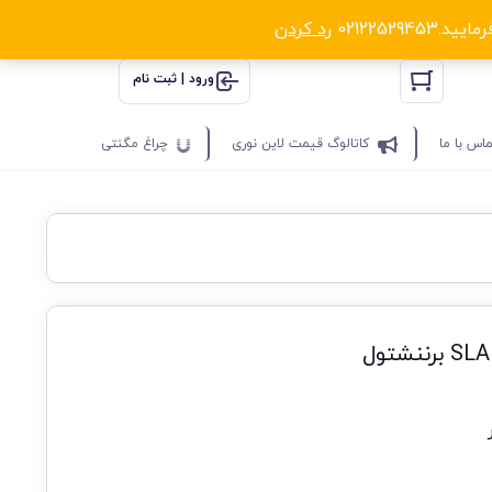
0212252
رد کردن
ورود | ثبت نام
اس با ما
کاتالوگ قیمت لاین نوری
چراغ مگنتی