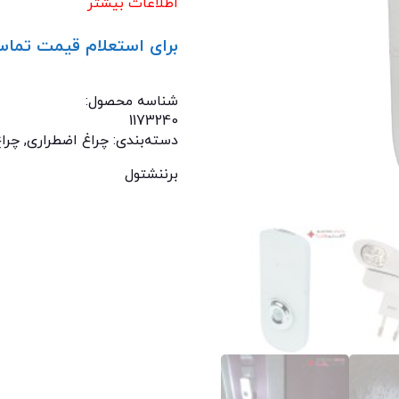
اطلاعات بیشتر
برای استعلام قیمت تماس
تماس با ما: 02122529453
شناسه محصول:
1173240
دسته‌بندی:
چراغ اضطراری
,
چراغ
برننشتول