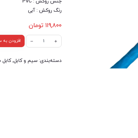
جنس روکش : PVC
رنگ روکش : آبی
۱۱۹,۸۰۰
تومان
افزودن به س
دسته‌بندی:
سیم و کابل
,
کابل 