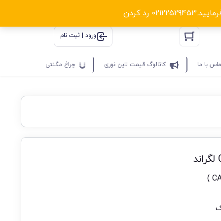
0212252
رد کردن
ورود | ثبت نام
اس با ما
کاتالوگ قیمت لاین نوری
چراغ مگنتی
ک