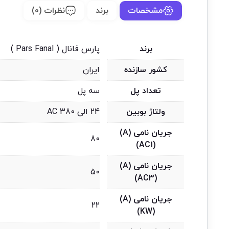
مشخصات
برند
نظرات (0)
برند
پارس فانال ( Pars Fanal )
کشور سازنده
ایران
تعداد پل
سه پل
ولتاژ بوبین
24 الی 380 AC
جریان نامی (A)
80
(AC1)
جریان نامی (A)
50
(AC3)
جریان نامی (A)
22
(KW)