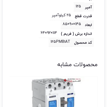
125
آمپر
25 کیلوآمپر
قدرت قطع
145×90×85
ابعاد
114×92×64
اندازه برش ( فریم )
125PMB1AT
کد محصول
محصولات مشابه