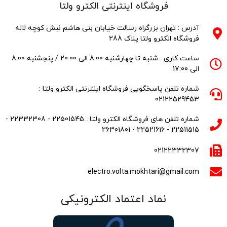
فروشگاه اینترنتی الکترو ولتا
آدرس : تهران بزرگراه رسالت خیابان بنی هاشم نبش کوچه لاله
فروشگاه الکترو ولتا پلاک 288
ساعت کاری : شنبه تا چهارشنبه 8:00 الی 20:00 / پنجشنبه 8:00
الی 17:00
شماره تلفن پاسخگویی فروشگاه اینترنتی الکترو ولتا :
02122529453
شماره تلفن های فروشگاه الکترو ولتا : 22501545 - 22332308 -
22511515 - 22521616 - 26301801
02122332307
electro.volta.mokhtari@gmail.com
نماد اعتماد الکترونیکی