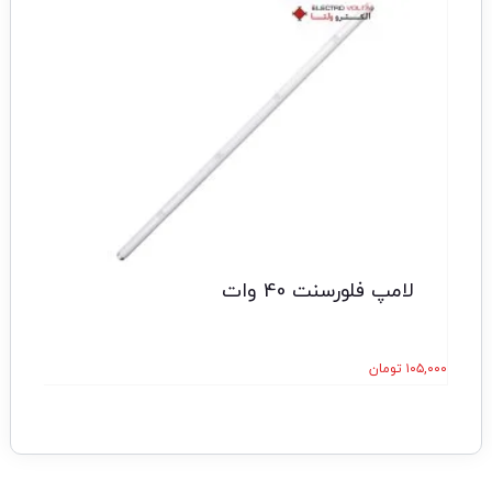
تخف
لامپ فلورسنت 40 وات
۱۰۵,۰۰۰
تومان
۵۶,۱۷۰