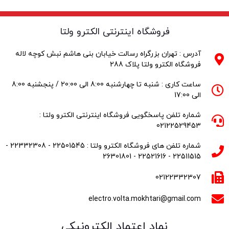
فروشگاه اینترنتی الکترو ولتا
آدرس : تهران بزرگراه رسالت خیابان بنی هاشم نبش کوچه لاله
فروشگاه الکترو ولتا پلاک 288
ساعت کاری : شنبه تا چهارشنبه 8:00 الی 20:00 / پنجشنبه 8:00
الی 17:00
شماره تلفن پاسخگویی فروشگاه اینترنتی الکترو ولتا :
02122529453
شماره تلفن های فروشگاه الکترو ولتا : 22501545 - 22332308 -
22511515 - 22521616 - 26301801
02122332307
electro.volta.mokhtari@gmail.com
نماد اعتماد الکترونیکی