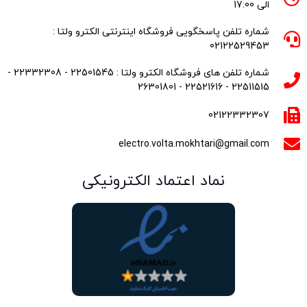
الی 17:00
شماره تلفن پاسخگویی فروشگاه اینترنتی الکترو ولتا :
02122529453
شماره تلفن های فروشگاه الکترو ولتا : 22501545 - 22332308 -
22511515 - 22521616 - 26301801
02122332307
electro.volta.mokhtari@gmail.com
نماد اعتماد الکترونیکی