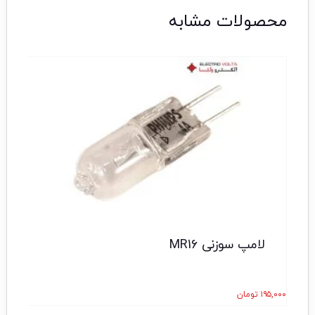
محصولات مشابه
تخف
لامپ سوزنی MR16
۱۹۵,۰۰۰
تومان
۰,۰۰۰