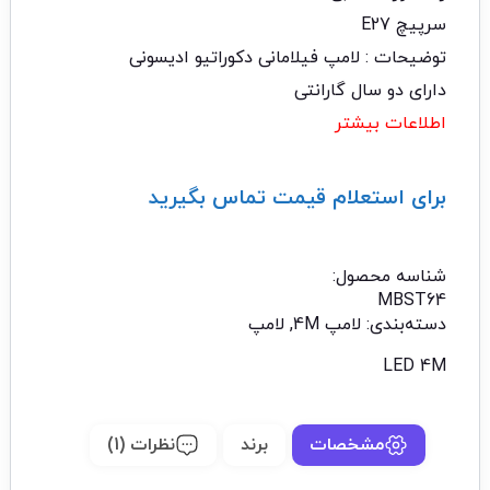
سرپیچ E27
توضیحات : لامپ فیلامانی دکوراتیو ادیسونی
دارای دو سال گارانتی
اطلاعات بیشتر
برای استعلام قیمت تماس بگیرید
تماس با ما: 02122529453
شناسه محصول:
MBST64
دسته‌بندی:
لامپ 4M
,
لامپ
LED 4M
مشخصات
برند
نظرات (1)