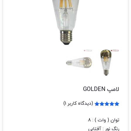
لامپ GOLDEN
(دیدگاه کاربر
1
)
1
امتیاز
5.00
از 5 امتیاز
توان ( وات ) : 8
مشتری
رنگ نور : آفتابی