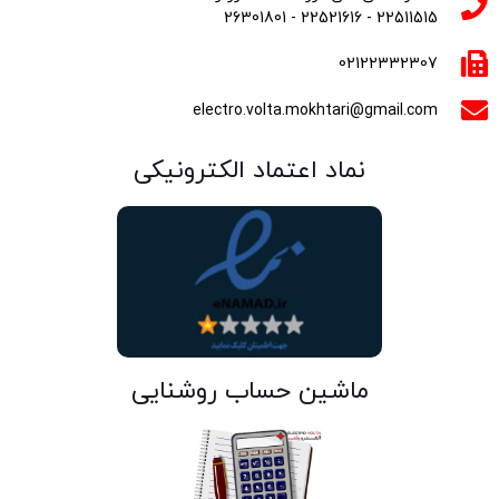
22511515 - 22521616 - 26301801
02122332307
electro.volta.mokhtari@gmail.com
نماد اعتماد الکترونیکی
ماشین حساب روشنایی