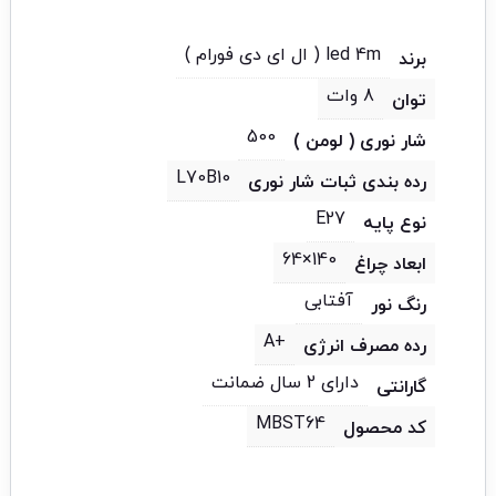
led 4m ( ال ای دی فورام )
برند
8 وات
توان
500
شار نوری ( لومن )
L70B10
رده بندی ثبات شار نوری
E27
نوع پایه
140×64
ابعاد چراغ
آفتابی
رنگ نور
+A
رده مصرف انرژی
دارای 2 سال ضمانت
گارانتی
MBST64
کد محصول