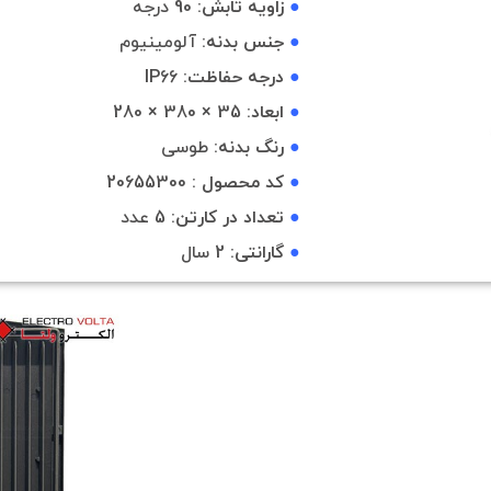
●
زاویه تابش:
90 درجه
●
جنس بدنه:
آلومینیوم
●
درجه حفاظت:
IP66
●
ابعاد:
35 × 380 × 280
●
رنگ بدنه:
طوسی
●
کد محصول :
20655300
●
تعداد در کارتن:
5 عدد
●
گارانتی:
2 سال