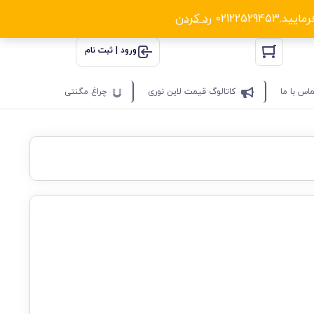
0212252
رد کردن
ورود | ثبت نام
اس با ما
کاتالوگ قیمت لاین نوری
چراغ مگنتی