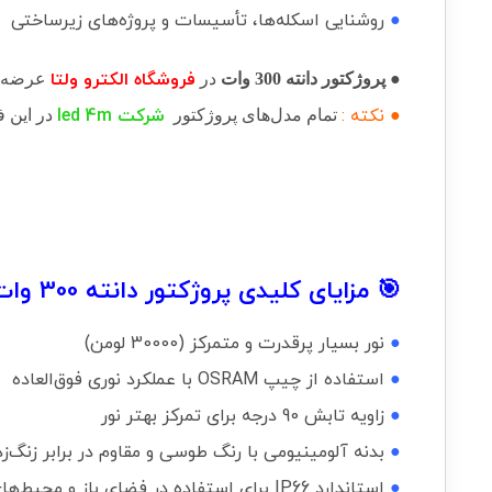
●
روشنایی اسکله‌ها، تأسیسات و پروژه‌های زیرساختی
فروشگاه الکترو ولتا
● پروژکتور دانته 300 وات
در
عرضه م
● نکته :
شرکت
led 4m
تمام مدل‌های پروژکتور
در این 
🎯 مزایای کلیدی پروژکتور دانته 300 وات :
●
نور بسیار پرقدرت و متمرکز (30000 لومن)
●
استفاده از چیپ OSRAM با عملکرد نوری فوق‌العاده
●
زاویه تابش 90 درجه برای تمرکز بهتر نور
●
بدنه آلومینیومی با رنگ طوسی و مقاوم در برابر زنگ‌ز
●
استاندارد IP66 برای استفاده در فضای باز و محیط‌های سخت