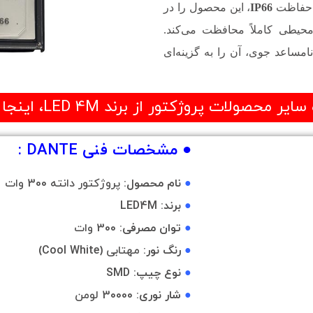
 حفاظت
IP66
، این محصول را در
حیطی کاملاً محافظت می‌کند.
مساعد جوی، آن را به گزینه‌ای
حصولات پروژکتور از برند LED 4M، اینجا کلیک کنید.
● مشخصات فنی DANTE :
●
نام محصول:
پروژکتور دانته 300 وات
●
برند:
LED4M
●
توان مصرفی:
300 وات
●
رنگ نور:
مهتابی (Cool White)
●
نوع چیپ:
SMD
●
شار نوری:
30000 لومن