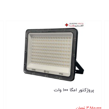
پروژکتور امگا 100 وات
۳,۹۸۰,۰۰۰
تومان