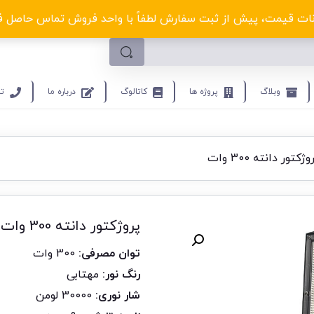
لکترو ولتا با تخفیف‌های شگفت‌انگیز! کلیک کنید
ت قیمت، پیش از ثبت سفارش لطفاً با واحد فروش تماس حاصل فرمایید.9453
وبلاگ
پروژه ها
کاتالوگ
درباره ما
تم
کتور دانته 300 وات
پروژکتور دانته 300 وات
توان مصرفی:
300 وات
رنگ نور:
مهتابی
شار نوری:
30000 لومن