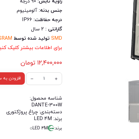
زاویه تابش:
90 درجه
جنس بدنه:
آلومینیوم
درجه حفاظت:
IP66
گارانتی :
2 سال
SMD
تولید شده توسط
SRAM
برای اطلاعات بیشتر کلیک کنید
۱۲,۴۰۰,۰۰۰
تومان
افزودن به س
شناسه محصول:
DANTE-300W
دسته‌بندی:
چراغ پروژکتوری
برند:
LED 4M
برند:
LED 4M