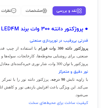
نقد و بررسی
مشخصات
نظرات (0)
● پروژکتور دانته 300 وات برند LED4M :
قدرتی بی‌رقیب در نورپردازی صنعتی
پروژکتور دانته 300 وات فورام
با استفاده از چیپ‌ قد
صنعتی، برای روشنایی محوطه‌ها، کارخانجات، سوله‌ها و
پروژکتور با توان 300 وات، شار نوری خیره‌کننده‌ای معادل
نور دقیق و متمرکز
با زاویه تابش
90 درجه
، پرژکتور دانته نور را با ت
می‌کند. این ویژگی باعث افزایش بازدهی نور و کاهش ات
می‌شود.
کیفیت ساخت برای محیط‌های سخت