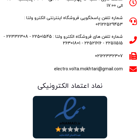
الی 17:00
شماره تلفن پاسخگویی فروشگاه اینترنتی الکترو ولتا :
02122529453
شماره تلفن های فروشگاه الکترو ولتا : 22501545 - 22332308 -
22511515 - 22521616 - 26301801
02122332307
electro.volta.mokhtari@gmail.com
نماد اعتماد الکترونیکی