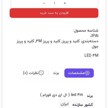
افزودن به سبد خرید
شناسه محصول:
JPA1
دسته‌بندی:
کلید و پریز
,
کلید و پریز 4M
,
کلید و پریز
جول
LED 4M
مشخصات
برند
نظرات (0)
led 4m ( ال ای دی فورام )
برند
ایران
کشور سازنده