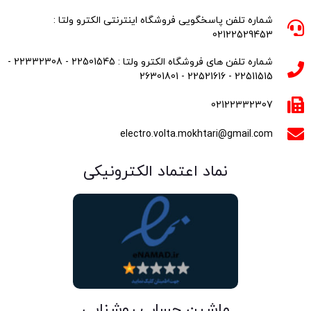
شماره تلفن پاسخگویی فروشگاه اینترنتی الکترو ولتا :
02122529453
شماره تلفن های فروشگاه الکترو ولتا : 22501545 - 22332308 -
22511515 - 22521616 - 26301801
02122332307
electro.volta.mokhtari@gmail.com
نماد اعتماد الکترونیکی
ماشین حساب روشنایی