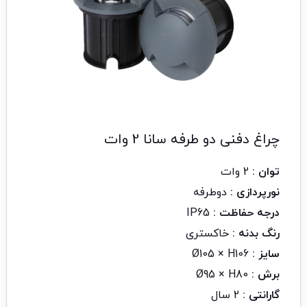
چراغ دفنی دو طرفه سانا 2 وات
توان :
2 وات
نورپردازی :
دوطرفه
درجه حفاظت :
IP65
رنگ بدنه :
خاکستری
سایز :
Ø105 × H106
برش :
Ø95 × H80
گارانتی :
2 سال