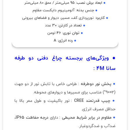
●
ابعاد برش نصب:
95 میلی‌متر / عمق 80 میلی‌متر
●
جنس بدنه:
آلومینیوم دایکست مقاوم
●
کاربرد:
نورپردازی کف، مسیر، دیوار و فضاهای بیرونی
●
تعداد در کارتن:
30 عدد
●
توان نوری:
46 لومن
●
رده انرژی:
A
● ویژگی‌های برجسته چراغ دفنی دو طرفه
سانا 4M :
●
پخش نور دوطرفه :
طراحی خاص با تابش نور از دو جهت
(2×90°) مناسب برای مسیرها و دیوارهای محوطه.
●
چیپ قدرتمند CREE :
نور باکیفیت و طول عمر بالا با
حداقل مصرف انرژی.
●
مقاوم در برابر شرایط محیطی :
دارای
درجه حفاظت IP65
،
ضدآب و ضدگردوغبار.