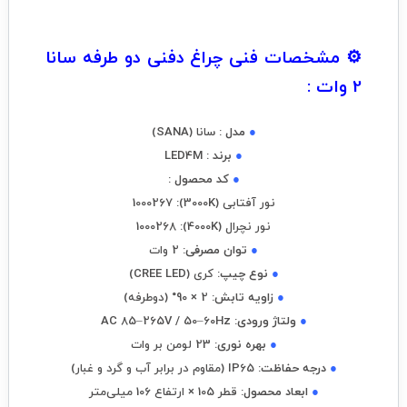
⚙️ مشخصات فنی چراغ دفنی دو طرفه سانا
2 وات :
●
مدل :
سانا (SANA)
●
برند :
LED4M
●
کد محصول :
نور آفتابی (3000K): 1000267
نور نچرال (4000K): 1000268
●
توان مصرفی:
2 وات
●
نوع چیپ:
کری (CREE LED)
●
زاویه تابش:
2 × 90° (دوطرفه)
●
ولتاژ ورودی:
AC 85–265V / 50–60Hz
●
بهره نوری:
23 لومن بر وات
●
درجه حفاظت:
IP65 (مقاوم در برابر آب و گرد و غبار)
●
ابعاد محصول:
قطر 105 × ارتفاع 106 میلی‌متر