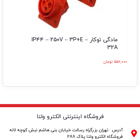
مادگی توکار IP44 – 250V – 3P+E –
32A
۵۵۲,۰۰۰
تومان
۵,۰۰۰
فروشگاه اینترنتی الکترو ولتا
آدرس : تهران بزرگراه رسالت خیابان بنی هاشم نبش کوچه لاله
فروشگاه الکترو ولتا پلاک 288