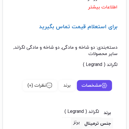
اطلاعات بیشتر
برای استعلام قیمت تماس بگیرید
تماس با ما: 02122529453
دسته‌بندی:
دو شاخه و مادگی
,
دو شاخه و مادگی لگراند
,
سایر محصولات
لگراند ( Legrand )
مشخصات
برند
نظرات (0)
لگراند ( Legrand )
برند
برنز
جنس ترمینال