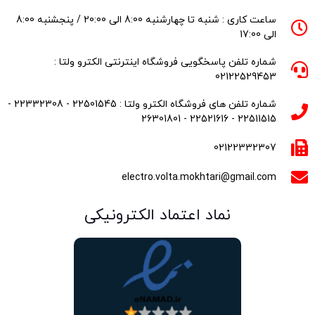
ساعت کاری : شنبه تا چهارشنبه 8:00 الی 20:00 / پنجشنبه 8:00
الی 17:00
شماره تلفن پاسخگویی فروشگاه اینترنتی الکترو ولتا :
02122529453
شماره تلفن های فروشگاه الکترو ولتا : 22501545 - 22332308 -
22511515 - 22521616 - 26301801
02122332307
electro.volta.mokhtari@gmail.com
نماد اعتماد الکترونیکی