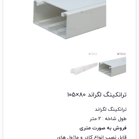
ترانکینگ لگراند 80×105
ترانکینگ لگراند
طول شاخه : 2 متر
فروش به صورت متری
قابل نصب انواع کادر و ماژول های