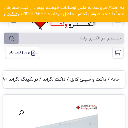
الکترو ولتا با تخفیف‌های شگفت‌انگیز! کلیک کنید
به اطلاع می‌رسد به دلیل نوسانات قیمت، پیش از ثبت سفارش
لطفاً با واحد فروش تماس حاصل فرمایید.02122529453
رد کردن
ورود | ثبت نام
خانه
/
داکت و سینی کابل
/
داکت لگراند
/ ترانکینگ لگراند 80×105