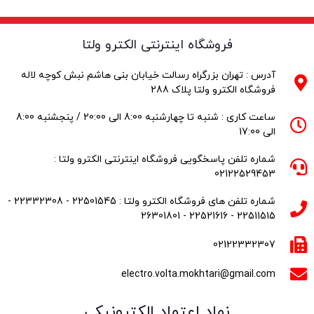
فروشگاه اینترنتی الکترو ولتا
آدرس : تهران بزرگراه رسالت خیابان بنی هاشم نبش کوچه لاله
فروشگاه الکترو ولتا پلاک 288
ساعت کاری : شنبه تا چهارشنبه 8:00 الی 20:00 / پنجشنبه 8:00
الی 17:00
شماره تلفن پاسخگویی فروشگاه اینترنتی الکترو ولتا :
02122529453
شماره تلفن های فروشگاه الکترو ولتا : 22501545 - 22332308 -
22511515 - 22521616 - 26301801
02122332307
electro.volta.mokhtari@gmail.com
نماد اعتماد الکترونیکی