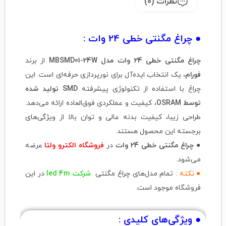
نظرات (0)
● چراغ مگنتی خطی 24 وات :
چراغ مگنتی خطی 24 وات مدل MBSMD01-24W
از برند
فورام
، یک انتخاب ایده‌آل برای نورپردازی حرفه‌ای است. این
چراغ با استفاده از تکنولوژی پیشرفته
SMD تولید شده
توسط OSRAM
، کیفیت و عملکردی فوق‌العاده ارائه می‌دهد.
طراحی زیبا، کیفیت بدنه عالی و توان بالا از ویژگی‌های
برجسته این محصول هستند.
● چراغ مگنتی خطی 24 وات
در
فروشگاه الکترو ولتا
عرضه
می‌شود.
● نکته :
تمام مدل‌های چراغ مگنتی
شرکت
led 4m
در این
فروشگاه موجود است.
● ویژگی‌های کلیدی :