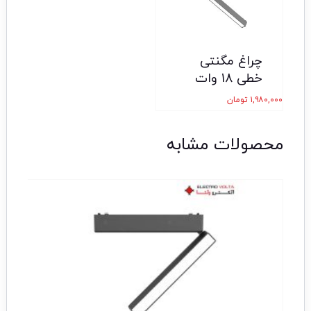
چراغ مگنتی
خطی 18 وات
۱,۹۸۰,۰۰۰
تومان
محصولات مشابه