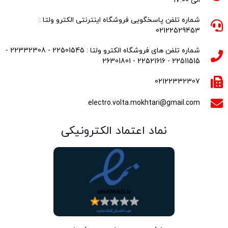
الی 17:00
شماره تلفن پاسخگویی فروشگاه اینترنتی الکترو ولتا :
02122529453
شماره تلفن های فروشگاه الکترو ولتا : 22501545 - 22332308 -
22511515 - 22521616 - 26301801
02122332307
electro.volta.mokhtari@gmail.com
نماد اعتماد الکترونیکی