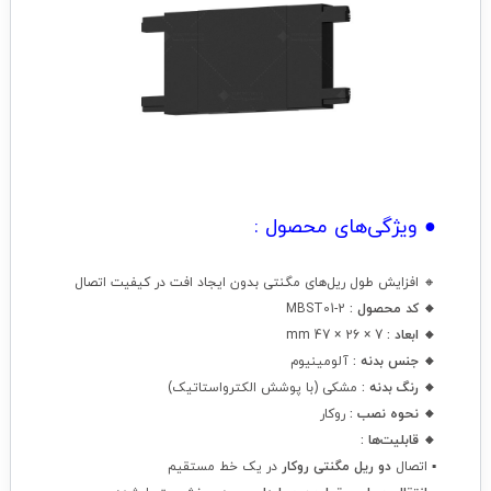
● ویژگی‌های محصول :
🔸 افزایش طول ریل‌های مگنتی بدون ایجاد افت در کیفیت اتصال
🔸 کد محصول :
MBST01-2
🔸 ابعاد :
7 × 26 × 47 mm
🔸 جنس بدنه :
آلومینیوم
🔸 رنگ بدنه :
مشکی (با پوشش الکترواستاتیک)
🔸 نحوه نصب :
روکار
🔸 قابلیت‌ها :
▪ اتصال
دو ریل مگنتی روکار
در یک خط مستقیم