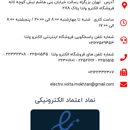
آدرس : تهران بزرگراه رسالت خیابان بنی هاشم نبش کوچه لاله
فروشگاه الکترو ولتا پلاک 288
ساعت کاری : شنبه تا چهارشنبه 8:00 الی 20:00 / پنجشنبه 8:00
الی 17:00
شماره تلفن پاسخگویی فروشگاه اینترنتی الکترو ولتا :
02122529453
شماره تلفن های فروشگاه الکترو ولتا : 22501545 - 22332308 -
22511515 - 22521616 - 26301801
02122332307
electro.volta.mokhtari@gmail.com
نماد اعتماد الکترونیکی