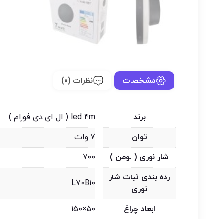
مشخصات
نظرات (0)
برند
led 4m ( ال ای دی فورام )
توان
7 وات
شار نوری ( لومن )
700
رده بندی ثبات شار
L70B10
نوری
ابعاد چراغ
50×150