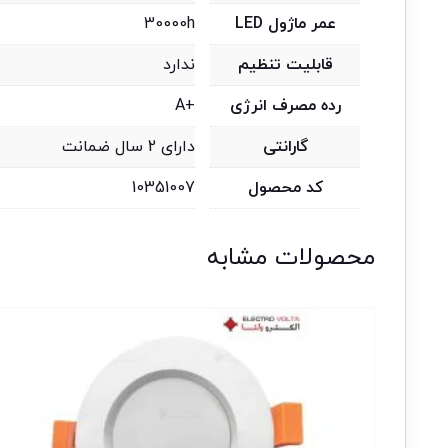
عمر ماژول LED
30000h
قابلیت تنظیم
ندارد
رده مصرف انرژی
+A
گارانتی
دارای 2 سال ضمانت
کد محصول
10351007
محصولات مشابه