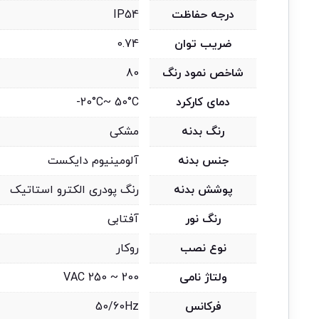
درجه حفاظت
IP54
ضریب توان
0.74
شاخص نمود رنگ
80
دمای کارکرد
20°C~ 50°C-
رنگ بدنه
مشکی
جنس بدنه
آلومینیوم دایکست
پوشش بدنه
رنگ پودری الکترو استاتیک
رنگ نور
آفتابی
نوع نصب
روکار
ولتاژ نامی
200 ~ 250 VAC
فرکانس
50/60Hz