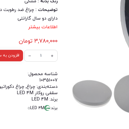
رنگ بدنه :
مشکی
توضیحات :
چراغ ضد رطوبت دی
دارای دو سال گارانتی
اطلاعات بیشتر
۳,۷۸۰,۰۰۰
تومان
افزودن به س
شناسه محصول:
10351007
دسته‌بندی:
چراغ
,
چراغ دکوراتیو
سقفی روکار LED 4M
برند:
LED 4M
برند:
LED 4M