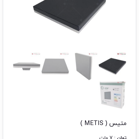
متیس ( METIS )
توان :
7 وات