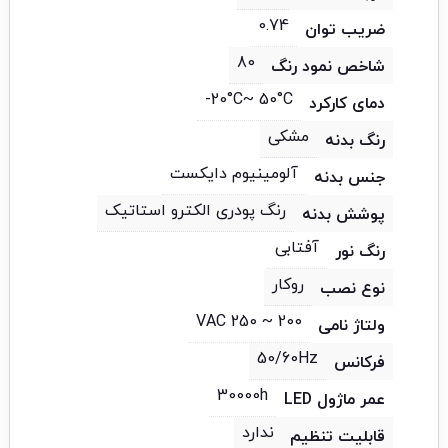
0.74
ضریب توان
80
شاخص نمود رنگ
20°C~ 50°C-
دمای کارکرد
مشکی
رنگ بدنه
آلومینیوم دایکست
جنس بدنه
رنگ پودری الکترو استاتیک
پوشش بدنه
آفتابی
رنگ نور
روکار
نوع نصب
200 ~ 250 VAC
ولتاژ نامی
50/60Hz
فرکانس
30000h
عمر ماژول LED
ندارد
قابلیت تنظیم