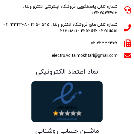
شماره تلفن پاسخگویی فروشگاه اینترنتی الکترو ولتا :
02122529453
شماره تلفن های فروشگاه الکترو ولتا : 22501545 - 22332308 -
22511515 - 22521616 - 26301801
02122332307
electro.volta.mokhtari@gmail.com
نماد اعتماد الکترونیکی
ماشین حساب روشنایی