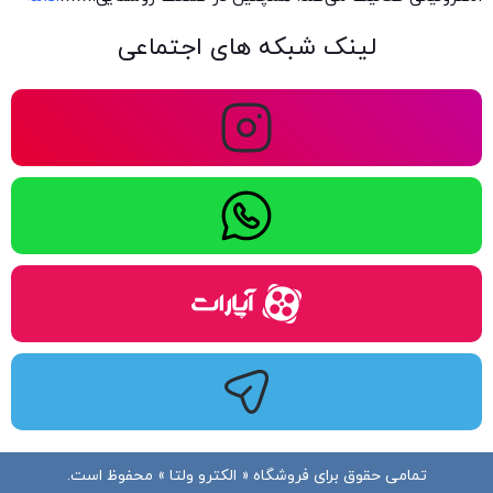
لینک شبکه های اجتماعی
تمامی حقوق برای فروشگاه « الکترو ولتا » محفوظ است.