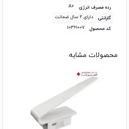
+A
رده مصرف انرژی
دارای 2 سال ضمانت
گارانتی
10361007
کد محصول
محصولات مشابه