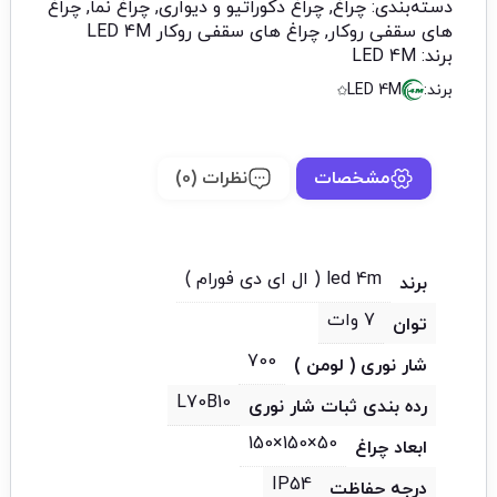
دسته‌بندی:
چراغ
,
چراغ دکوراتیو و دیواری
,
چراغ نما
,
چراغ
های سقفی روکار
,
چراغ های سقفی روکار LED 4M
برند:
LED 4M
برند:
LED 4M
مشخصات
نظرات (0)
led 4m ( ال ای دی فورام )
برند
7 وات
توان
700
شار نوری ( لومن )
L70B10
رده بندی ثبات شار نوری
50×150×150
ابعاد چراغ
IP54
درجه حفاظت