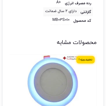
+A
رده مصرف انرژی
دارای 2 سال ضمانت
گارانتی
MB03S010
کد محصول
محصولات مشابه
تخفیف ویژه !
تخف