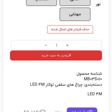
نور
مهتابی
حذف فیلتر های اعمال شده
افزودن به سبد خرید
شناسه محصول:
MB03S010
دسته‌بندی:
چراغ های سقفی توکار LED 4M
LED 4M