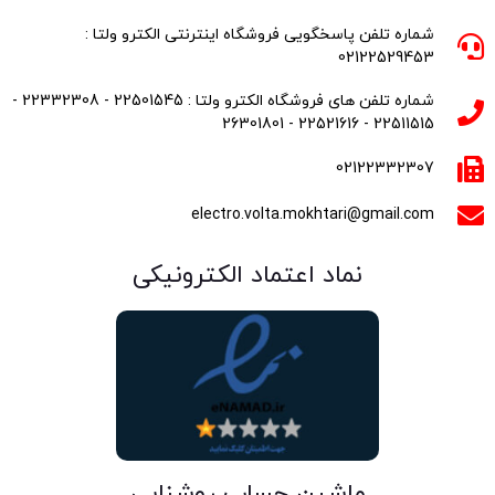
شماره تلفن پاسخگویی فروشگاه اینترنتی الکترو ولتا :
02122529453
شماره تلفن های فروشگاه الکترو ولتا : 22501545 - 22332308 -
22511515 - 22521616 - 26301801
02122332307
electro.volta.mokhtari@gmail.com
نماد اعتماد الکترونیکی
ماشین حساب روشنایی