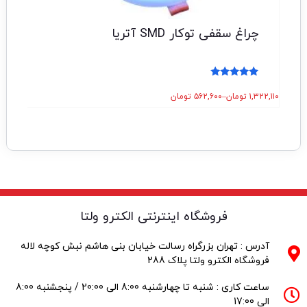
چراغ سقفی توکار SMD آتریا
نمره
5.00
۱,۳۲۲,۱۱۰
تومان
–
۵۶۲,۶۰۰
تومان
۶۴,۰۰۰
از 5
فروشگاه اینترنتی الکترو ولتا
آدرس : تهران بزرگراه رسالت خیابان بنی هاشم نبش کوچه لاله
فروشگاه الکترو ولتا پلاک 288
ساعت کاری : شنبه تا چهارشنبه 8:00 الی 20:00 / پنجشنبه 8:00
الی 17:00