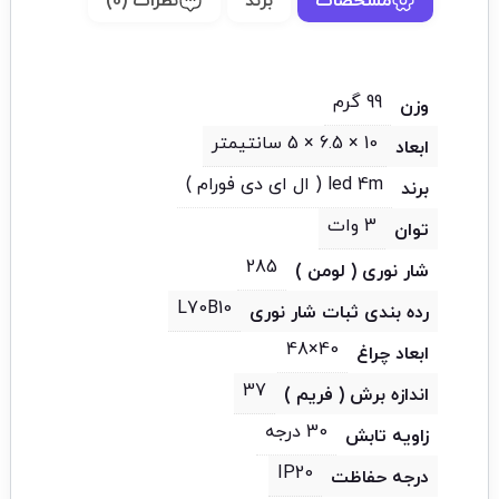
مشخصات
برند
نظرات (0)
99 گرم
وزن
10 × 6.5 × 5 سانتیمتر
ابعاد
led 4m ( ال ای دی فورام )
برند
3 وات
توان
285
شار نوری ( لومن )
L70B10
رده بندی ثبات شار نوری
40×48
ابعاد چراغ
37
اندازه برش ( فریم )
30 درجه
زاویه تابش
IP20
درجه حفاظت