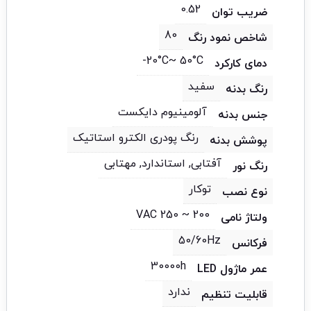
0.52
ضریب توان
80
شاخص نمود رنگ
20°C~ 50°C-
دمای کارکرد
سفید
رنگ بدنه
آلومینیوم دایکست
جنس بدنه
رنگ پودری الکترو استاتیک
پوشش بدنه
آفتابی, استاندارد, مهتابی
رنگ نور
توکار
نوع نصب
200 ~ 250 VAC
ولتاژ نامی
50/60Hz
فرکانس
30000h
عمر ماژول LED
ندارد
قابلیت تنظیم