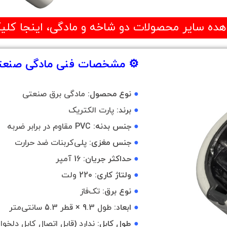
هده سایر محصولات دو شاخه و مادگی، اینجا کلی
⚙️ مشخصات فنی مادگی صنعتی
●
نوع محصول:
مادگی برق صنعتی
●
برند:
پارت الکتریک
●
جنس بدنه:
PVC مقاوم در برابر ضربه
●
جنس مغزی:
پلی‌کربنات ضد حرارت
●
حداکثر جریان:
16 آمپر
●
ولتاژ کاری:
220 ولت
●
نوع برق:
تک‌فاز
●
ابعاد:
طول 9.3 × قطر 5.3 سانتی‌متر
●
طول کابل:
ندارد (قابل اتصال کابل دلخواه