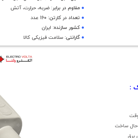
●
مقاوم در برابر:
ضربه، حرارت، آتش
●
تعداد در کارتن:
160 عدد
●
کشور سازنده:
ایران
●
گارانتی:
سلامت فیزیکی کالا
 :
وقت
ر حال ساخت
 برق