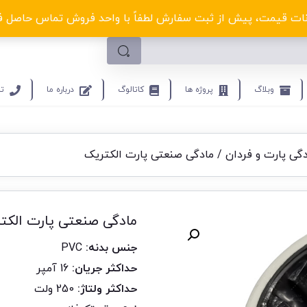
لکترو ولتا با تخفیف‌های شگفت‌انگیز! کلیک کنید
ت قیمت، پیش از ثبت سفارش لطفاً با واحد فروش تماس حاصل فرمایید.9453
وبلاگ
پروژه ها
کاتالوگ
درباره ما
تم
دگی پارت و فردان
/ مادگی صنعتی پارت الکتریک
مادگی صنعتی پارت الکت
جنس بدنه:
PVC
حداکثر جریان:
16 آمپر
حداکثر ولتاژ:
250 ولت