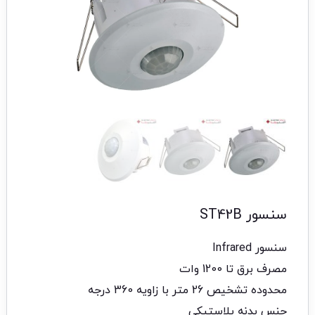
سنسور ST42B
سنسور Infrared
مصرف برق تا 1200 وات
محدوده تشخیص 26 متر با زاویه 360 درجه
جنس بدنه پلاستیکی