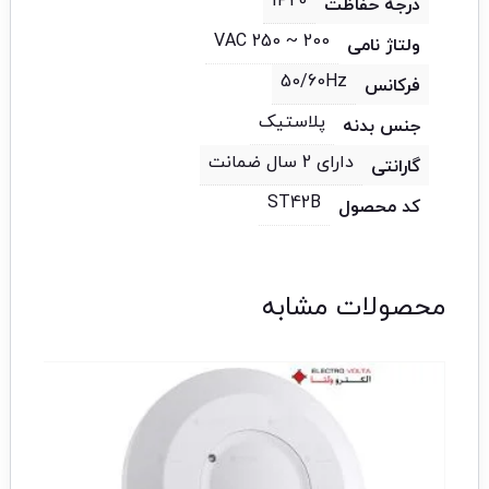
IP20
درجه حفاظت
200 ~ 250 VAC
ولتاژ نامی
50/60Hz
فرکانس
پلاستیک
جنس بدنه
دارای 2 سال ضمانت
گارانتی
ST42B
کد محصول
محصولات مشابه