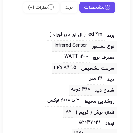
مشخصات
برند
نظرات (0)
led 4m ( ال ای دی فورام )
برند
Infrared Sensor
نوع سنسور
1200 WATT
مصرف برق
0.6-1.5 m/s
سرعت تشخیص
26 متر
دید
360 درجه
شعاع دید
3 تا 2000 لوکس
روشنایی محیط
80
اندازه برش ( فریم )
26×37×56
ابعاد