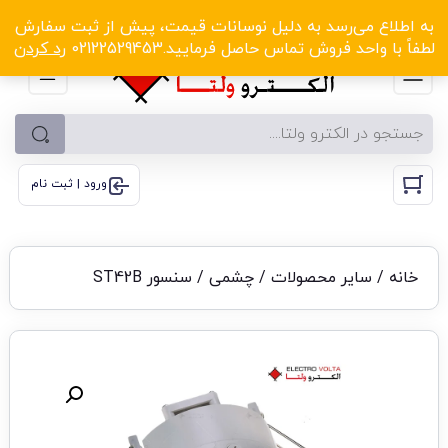
الکترو ولتا با تخفیف‌های شگفت‌انگیز! کلیک کنید
به اطلاع می‌رسد به دلیل نوسانات قیمت، پیش از ثبت سفارش
لطفاً با واحد فروش تماس حاصل فرمایید.02122529453
رد کردن
ورود | ثبت نام
خانه
/
سایر محصولات
/
چشمی
/ سنسور ST42B