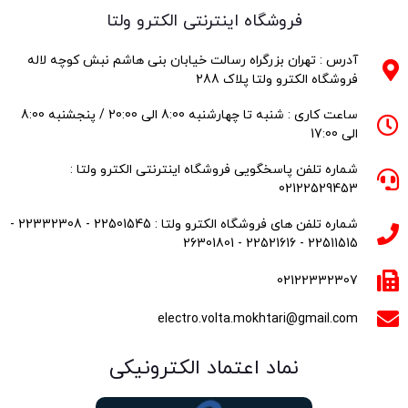
فروشگاه اینترنتی الکترو ولتا
آدرس : تهران بزرگراه رسالت خیابان بنی هاشم نبش کوچه لاله
فروشگاه الکترو ولتا پلاک 288
ساعت کاری : شنبه تا چهارشنبه 8:00 الی 20:00 / پنجشنبه 8:00
الی 17:00
شماره تلفن پاسخگویی فروشگاه اینترنتی الکترو ولتا :
02122529453
شماره تلفن های فروشگاه الکترو ولتا : 22501545 - 22332308 -
22511515 - 22521616 - 26301801
02122332307
electro.volta.mokhtari@gmail.com
نماد اعتماد الکترونیکی