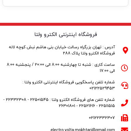
فروشگاه اینترنتی الکترو ولتا
آدرس : تهران بزرگراه رسالت خیابان بنی هاشم نبش کوچه لاله
فروشگاه الکترو ولتا پلاک 288
ساعت کاری : شنبه تا چهارشنبه 8:00 الی 20:00 / پنجشنبه 8:00
الی 17:00
شماره تلفن پاسخگویی فروشگاه اینترنتی الکترو ولتا :
02122529453
شماره تلفن های فروشگاه الکترو ولتا : 22501545 - 22332308 -
22511515 - 22521616 - 26301801
02122332307
electro.volta.mokhtari@gmail.com