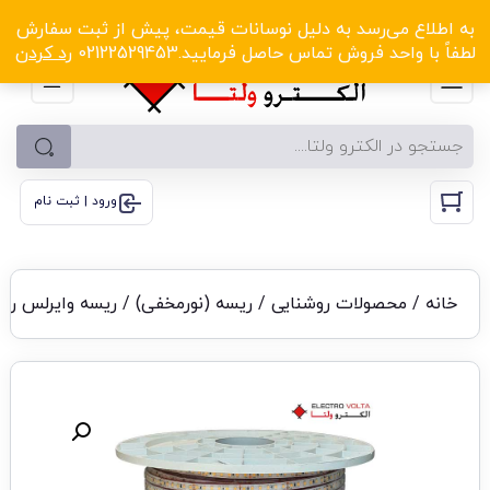
الکترو ولتا با تخفیف‌های شگفت‌انگیز! کلیک کنید
به اطلاع می‌رسد به دلیل نوسانات قیمت، پیش از ثبت سفارش
لطفاً با واحد فروش تماس حاصل فرمایید.02122529453
رد کردن
ورود | ثبت نام
خانه
/
محصولات روشنایی
/
ریسه (نورمخفی)
/ ریسه وایرلس ریگا 2835 