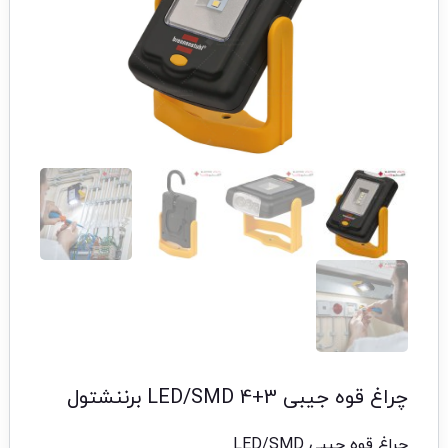
چراغ قوه جیبی 3+4 LED/SMD برننشتول
چراغ قوه جیبی LED/SMD