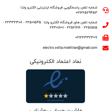
شماره تلفن پاسخگویی فروشگاه اینترنتی الکترو ولتا :
02122529453
شماره تلفن های فروشگاه الکترو ولتا : 22501545 - 22332308 -
22511515 - 22521616 - 26301801
02122332307
electro.volta.mokhtari@gmail.com
نماد اعتماد الکترونیکی
ماشین حساب روشنایی