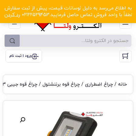
الکترو ولتا با تخفیف‌های شگفت‌انگیز! کلیک کنید
به اطلاع می‌رسد به دلیل نوسانات قیمت، پیش از ثبت سفارش
لطفاً با واحد فروش تماس حاصل فرمایید.02122529453
رد کردن
ورود | ثبت نام
خانه
/
چراغ اضطراری
/
چراغ قوه برننشتول
/ چراغ قوه جیبی 3+4 LED/SMD برننشتول