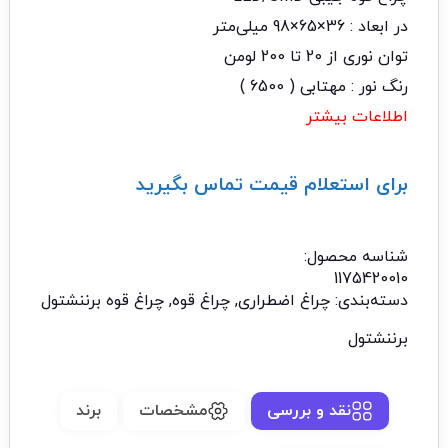
در ابعاد : 36×65×98 میلی‌متر
توان نوری از 20 تا 200 لومن
رنگ نور : مهتابی ( 6500 )
اطلاعات بیشتر
برای استعلام قیمت تماس بگیرید
تماس با ما: 02122529453
شناسه محصول:
1175420010
دسته‌بندی:
چراغ اضطراری
,
چراغ قوه
,
چراغ قوه برننشتول
برننشتول
نقد و بررسی
مشخصات
برند